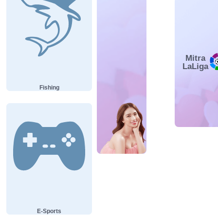
LIVE KASINO
Dragon Tiger KUBET ,
Permainan Kasino yang
Seru & Menguntungkan (1)
Dapatkan keuntungan dari kecepatan permainan
dan potensi pembayaran besar Dragon Tiger
KUBET.
LIVE KASINO
Hanya 5 Menit Mahir
Baccarat Untuk Nikmati
Sensasi Kubet