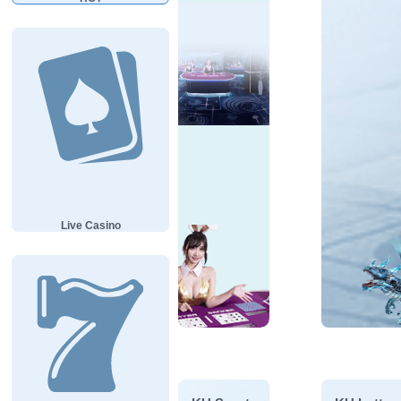
LIVE KASINO
Kombinasi Rahasia Cuan
Kilat dari 2 Strategi di
Roulette Kubet
Temukan rahasia kilat dan manjakan hasrat
pecinta cuan dengan menguasai kombinasi 2
strategi bermain roulette Kubet. Dapatkan
panduan eksklusif untuk sukses dalam permainan
yang menguntungkan
BERITA TERBARU
LIVE KASINO
Mengenal Permainan
Samgong/ Three Face