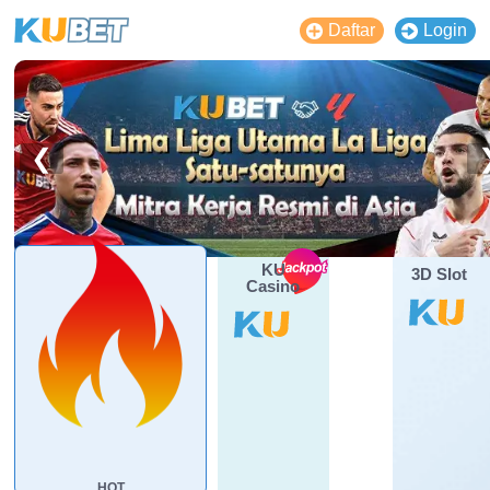
LIVE KASINO