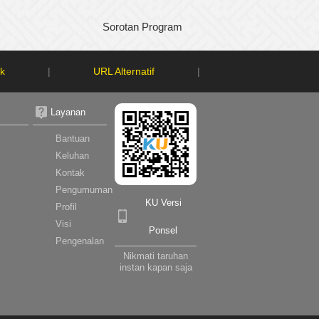
JUDI BOLA
51
LIVE KASINO
20
PROMO TERBARU
7
SLOT GACOR
10
TOGEL ONLINE
16