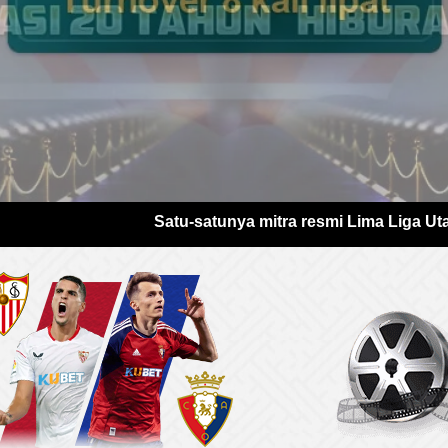
bijak saat bermain dengan strategi ini. Mainlah dengan bi
rensi Anda.
ariknya, telah menjadi subjek strategi dan metode berbeda dal
i yang menarik perhatian adalah yang dikenal sebagai “Strate
besar 600, pendekatan ini fokus pada sisi player dalam taruha
an berdasarkan hasil yang terjadi.