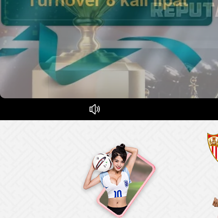
bagaimana mengelola risiko dan mengambil keputusan 
dan nikmati pengalaman bermain sesuai dengan prefe
Salah satu permainan kasino yang terkenal dengan daya t
upaya untuk mengamankan kemenangan. Salah satu strateg
Kilat Petir Baccarat”. Dengan menggunakan modal awal se
dan memiliki aturan yang terstruktur untuk mengelola taruh
Daftar Isi
Langkah-langkah Strategi Kilat Petir Baccarat
1. Mulai dengan Modal 600
2. Betting pada Sisi Player
3. Pengaturan Bet
4. Progressif Menambahkan Taruhan saat Menang
5. Pertahankan Kemenangan dan Hentikan Permainan
Analisis Strategi
Kesimpulan