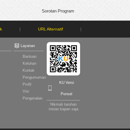
JUDI BOLA
51
LIVE KASINO
20
PROMO TERBARU
7
SLOT GACOR
10
TOGEL ONLINE
16
ain