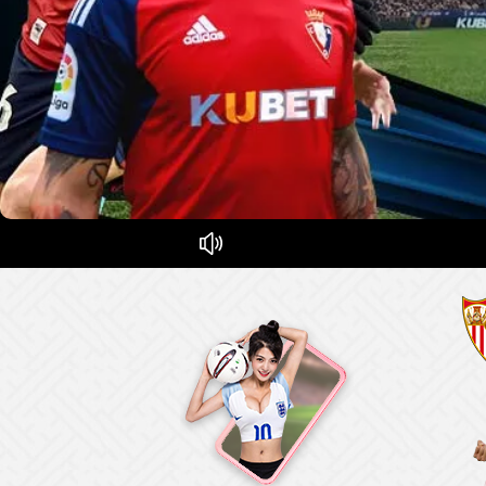
Dalam era di mana teknologi terus berkembang pesat, perj
dengan cepat. Salah satu bentuk perjudian online yang sa
yang tersedia, pemain sering kali bingung dalam memilih g
cocok dan sesuai dengan preferensi pribadi serta kebutuh
memuaskan. Artikel ini akan memberikan panduan lengkap
pemain dalam membuat keputusan yang cerdas.
Daftar Isi
Kenali Preferensi Anda
Pilih Game dengan RTP yang Tinggi
Tinjau Volatilitas Game
Periksa Fitur Bonus dan Spesial
Ulas Ulasan dan Reputasi Pengembang Game Slot Onlin
Tentukan Batas Taruhan
Keamanan dan Lisensi Platform