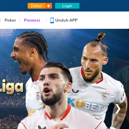
PROMO TERBARU
pat di KUBET
–
Share via Email
gan